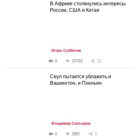
В Африке столкнулись интересы
России, США и Китая
Игорь Субботин
0
20792
22
Cеул пытается ублажить и
Вашингтон, и Пхеньян
Владимир Скосырев
0
3887
0