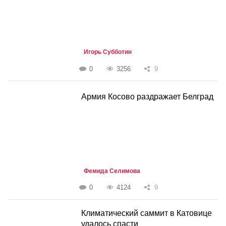
Игорь Субботин
0
3256
9
Армия Косово раздражает Белград
Фемида Селимова
0
4124
9
Климатический саммит в Катовице
удалось спасти