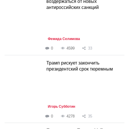
воздержаться от новых
антироссийских санкций
Фемида Селимова
0
4599
33
Трамп рискует закончить
президентский срок тюремным
Игорь Субботин
0
4278
35