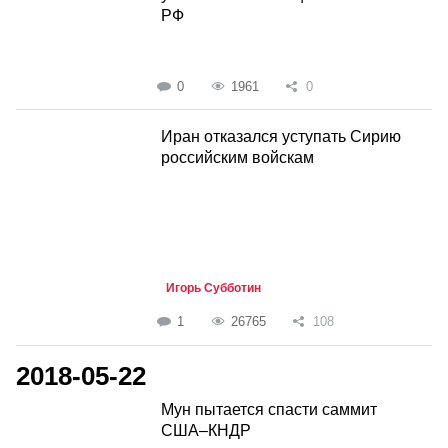
РФ
0
1961
0
Иран отказался уступать Сирию
российским войскам
Игорь Субботин
1
26765
108
2018-05-22
Мун пытается спасти саммит
США–КНДР