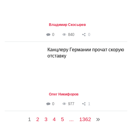
Владимир Скосырев
0
840
0
Канцлеру Германии прочат скорую
отставку
Олег Никифоров
0
977
1
1
2
3
4
5
...
1362