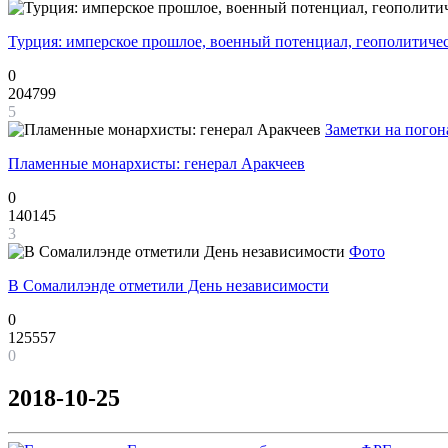
Турция: имперское прошлое, военный потенциал, геополитиче
0
204799
5
Заметки на погон
Пламенные монархисты: генерал Аракчеев
0
140145
3
Фото
В Сомалилэнде отметили День независимости
0
125557
0
2018-10-25