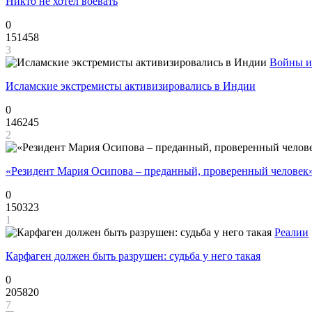
Никто не хотел воевать
0
151458
3
Войны и
Исламские экстремисты активизировались в Индии
0
146245
2
«Резидент Мария Осипова – преданный, проверенный человек
0
150323
1
Реалии
Карфаген должен быть разрушен: судьба у него такая
0
205820
7