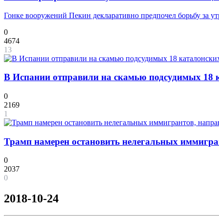
Гонке вооружений Пекин декларативно предпочел борьбу за у
0
4674
13
В Испании отправили на скамью подсудимых 18 к
0
2169
1
Трамп намерен остановить нелегальных иммигра
0
2037
0
2018-10-24