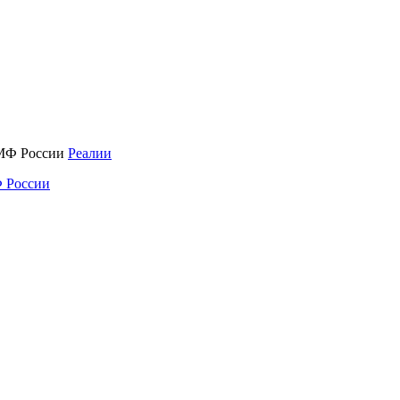
Реалии
 России