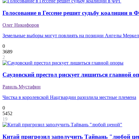
Голосование в Гессене решит судьбу коалиции в 
Олег Никифоров
Земельные выборы могут повлиять на позиции Ангелы Меркел
0
3689
2
Саудовский престол рискует лишиться главной о
Равиль Мустафин
Чистка в королевской Нацгвардии разозлила местные племена
0
5452
19
Китай пригрозил заполучить Тайвань "любой це