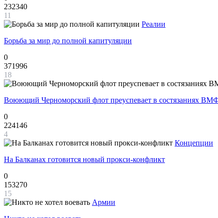
232340
11
Реалии
Борьба за мир до полной капитуляции
0
371996
18
Воюющий Черноморский флот преуспевает в состязаниях ВМФ
0
224146
4
Концепции
На Балканах готовится новый прокси-конфликт
0
153270
15
Армии