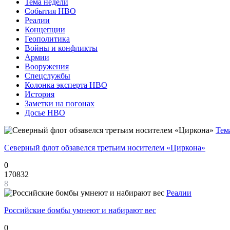
Тема недели
События НВО
Реалии
Концепции
Геополитика
Войны и конфликты
Армии
Вооружения
Спецслужбы
Колонка эксперта НВО
История
Заметки на погонах
Досье НВО
Тем
Северный флот обзавелся третьим носителем «Циркона»
0
170832
8
Реалии
Российские бомбы умнеют и набирают вес
0