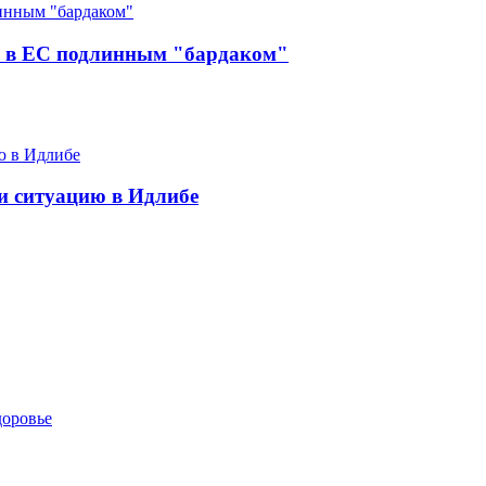
й в ЕС подлинным "бардаком"
ии ситуацию в Идлибе
доровье