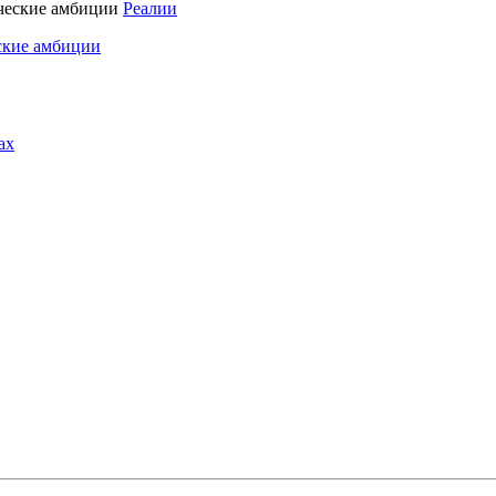
Реалии
ские амбиции
ах