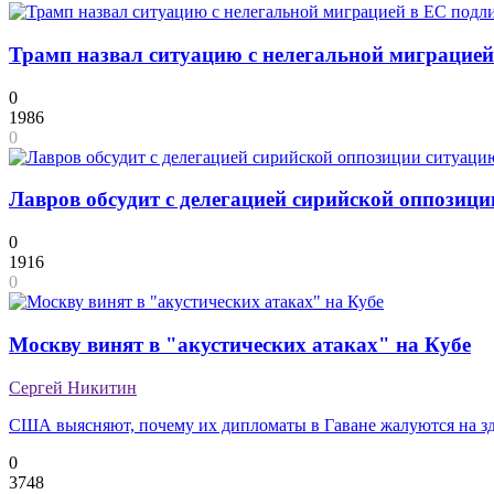
Трамп назвал ситуацию с нелегальной миграцие
0
1986
0
Лавров обсудит с делегацией сирийской оппозиц
0
1916
0
Москву винят в "акустических атаках" на Кубе
Сергей Никитин
США выясняют, почему их дипломаты в Гаване жалуются на з
0
3748