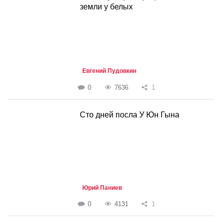
земли у белых
Евгений Пудовкин
0
7636
1
Сто дней посла У Юн Гына
Юрий Паниев
0
4131
1