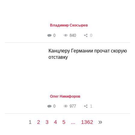
Владимир Скосырев
0
840
0
Канцлеру Германии прочат скорую
отставку
Олег Никифоров
0
977
1
1
2
3
4
5
...
1362