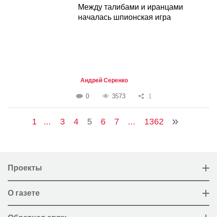
Между талибами и иранцами
началась шпионская игра
Андрей Серенко
0
3573
1
1
...
3
4
5
6
7
...
1362
Проекты
О газете