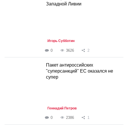
Западной Ливии
Игорь Субботин
0
3626
2
Пакет антироссийских
"суперсанкций" ЕС оказался не
супер
Геннадий Петров
0
2386
1