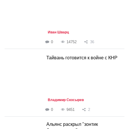
Иван Шварц
0
14752
36
Тайвань готовится к войне с КНР
Владимир Скосырев
0
9451
2
Альянс раскрыл "зонтик