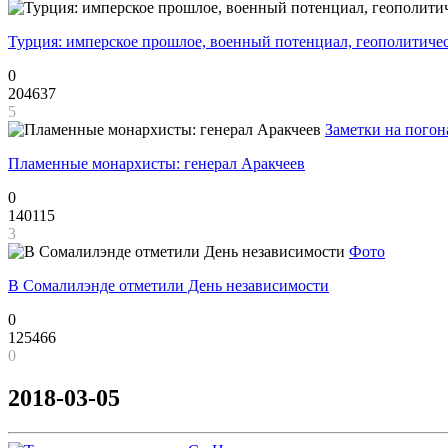
Турция: имперское прошлое, военный потенциал, геополитиче
0
204637
5
Заметки на погон
Пламенные монархисты: генерал Аракчеев
0
140115
3
Фото
В Сомалилэнде отметили День независимости
0
125466
0
2018-03-05