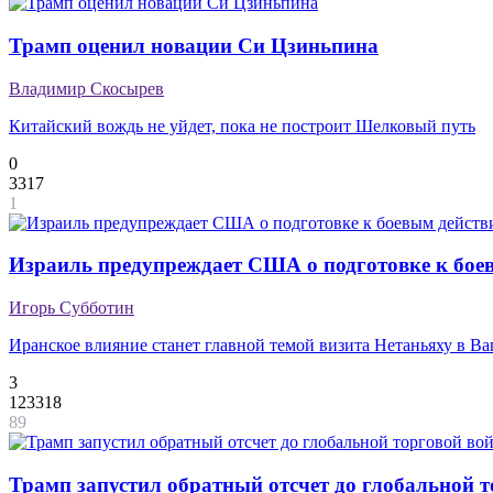
Трамп оценил новации Си Цзиньпина
Владимир Скосырев
Китайский вождь не уйдет, пока не построит Шелковый путь
0
3317
1
Израиль предупреждает США о подготовке к бое
Игорь Субботин
Иранское влияние станет главной темой визита Нетаньяху в В
3
123318
89
Трамп запустил обратный отсчет до глобальной 