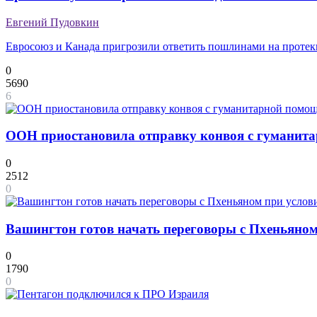
Евгений Пудовкин
Евросоюз и Канада пригрозили ответить пошлинами на проте
0
5690
6
ООН приостановила отправку конвоя с гуманит
0
2512
0
Вашингтон готов начать переговоры с Пхеньяном
0
1790
0