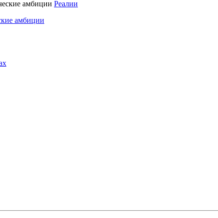
Реалии
ские амбиции
ах