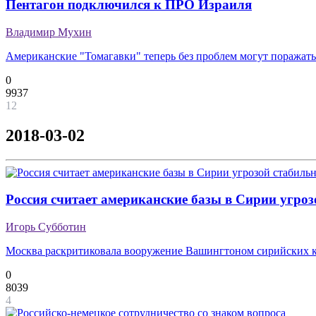
Пентагон подключился к ПРО Израиля
Владимир Мухин
Американские "Томагавки" теперь без проблем могут поражат
0
9937
12
2018-03-02
Россия считает американские базы в Сирии угроз
Игорь Субботин
Москва раскритиковала вооружение Вашингтоном сирийских 
0
8039
4