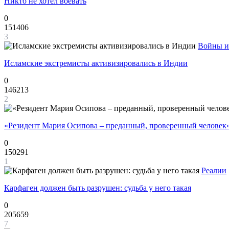
Никто не хотел воевать
0
151406
3
Войны и
Исламские экстремисты активизировались в Индии
0
146213
2
«Резидент Мария Осипова – преданный, проверенный человек
0
150291
1
Реалии
Карфаген должен быть разрушен: судьба у него такая
0
205659
7