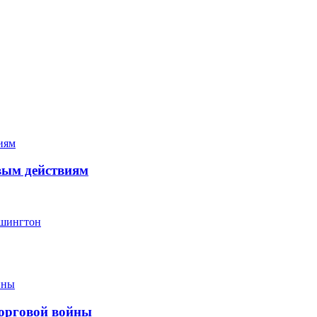
вым действиям
ашингтон
торговой войны