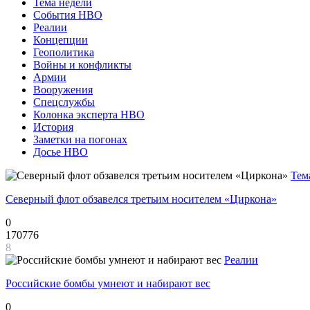
Тема недели
События НВО
Реалии
Концепции
Геополитика
Войны и конфликты
Армии
Вооружения
Спецслужбы
Колонка эксперта НВО
История
Заметки на погонах
Досье НВО
Тем
Северный флот обзавелся третьим носителем «Циркона»
0
170776
8
Реалии
Российские бомбы умнеют и набирают вес
0