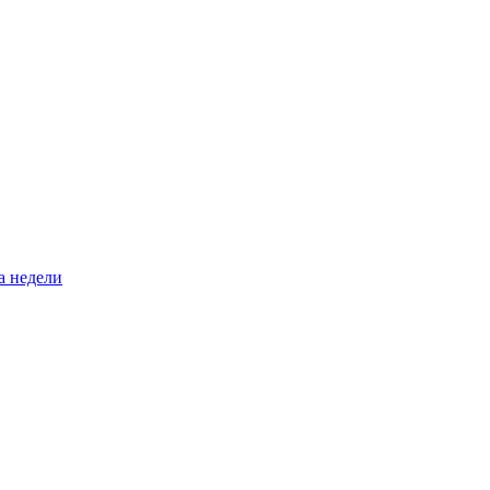
а недели