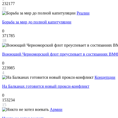
232177
11
Реалии
Борьба за мир до полной капитуляции
0
371785
18
Воюющий Черноморский флот преуспевает в состязаниях ВМФ
0
223985
4
Концепции
На Балканах готовится новый прокси-конфликт
0
153234
15
Армии