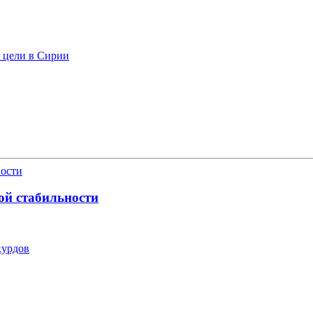
ь цели в Сирии
ой стабильности
курдов