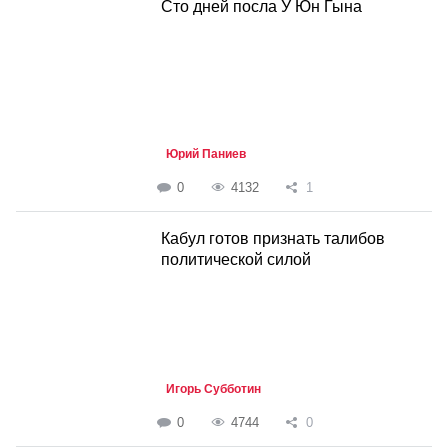
Сто дней посла У Юн Гына
Юрий Паниев
0
4132
1
Кабул готов признать талибов
политической силой
Игорь Субботин
0
4744
0