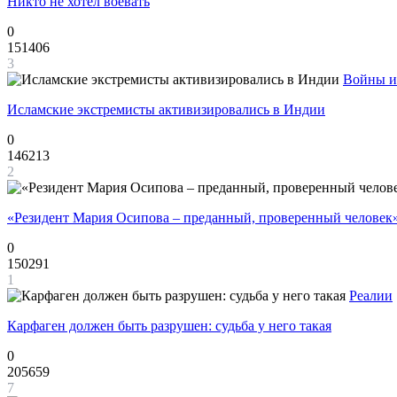
Никто не хотел воевать
0
151406
3
Войны и
Исламские экстремисты активизировались в Индии
0
146213
2
«Резидент Мария Осипова – преданный, проверенный человек
0
150291
1
Реалии
Карфаген должен быть разрушен: судьба у него такая
0
205659
7