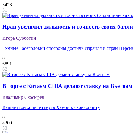
3453
31
Иран увеличил дальность и точность своих балли
Игорь Субботин
"Умные" боеголовки способны достичь Израиля и стран Персид
0
6891
62
В торге с Китаем США делают ставку на Вьетнам
Владимир Скосырев
Вашингтон хочет втянуть Ханой в свою орбиту
0
4300
53