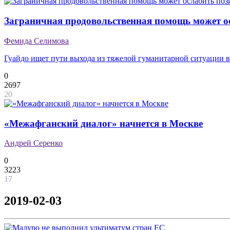
Заграничная продовольственная помощь может о
Фемида Селимова
Гуайдо ищет пути выхода из тяжелой гуманитарной ситуации в
0
2697
20
«Межафганский диалог» начнется в Москве
Андрей Серенко
0
3223
17
2019-02-03