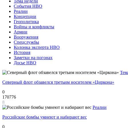
Тема недели
События НВО
Реалии
Концепции
Геополитика
Войны и конфликты
Армии
Вооружения
Спецслужбы
Колонка эксперта НВО
История
Заметки на погонах
Досье НВО
Тем
Северный флот обзавелся третьим носителем «Циркона»
0
170776
8
Реалии
Российские бомбы умнеют и набирают вес
0