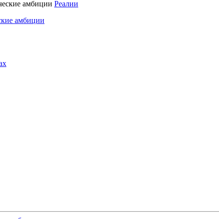
Реалии
ские амбиции
ах