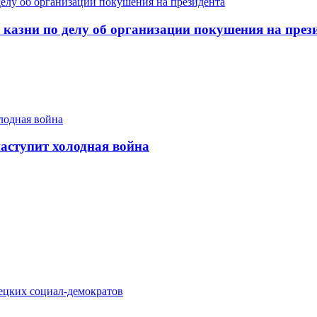
 казни по делу об организации покушения на през
наступит холодная война
ецких социал-демократов