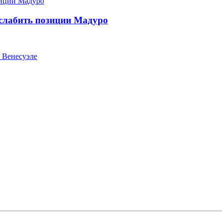
слабить позиции Мадуро
 Венесуэле