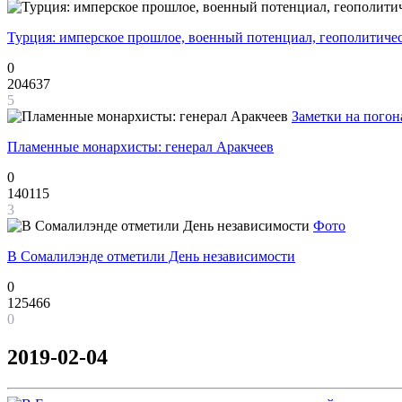
Турция: имперское прошлое, военный потенциал, геополитиче
0
204637
5
Заметки на погон
Пламенные монархисты: генерал Аракчеев
0
140115
3
Фото
В Сомалилэнде отметили День независимости
0
125466
0
2019-02-04