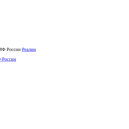
Реалии
 России