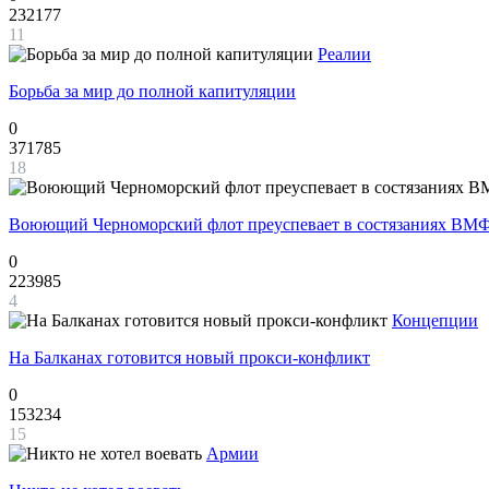
232177
11
Реалии
Борьба за мир до полной капитуляции
0
371785
18
Воюющий Черноморский флот преуспевает в состязаниях ВМФ
0
223985
4
Концепции
На Балканах готовится новый прокси-конфликт
0
153234
15
Армии