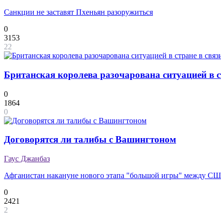
Санкции не заставят Пхеньян разоружиться
0
3153
22
Британская королева разочарована ситуацией в ст
0
1864
0
Договорятся ли талибы с Вашингтоном
Гаус Джанбаз
Афганистан накануне нового этапа "большой игры" между СШ
0
2421
2