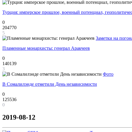
Турция: имперское прошлое, военный потенциал, геополитиче
0
204770
5
Заметки на погон
Пламенные монархисты: генерал Аракчеев
0
140139
3
Фото
В Сомалилэнде отметили День независимости
0
125536
0
2019-08-12