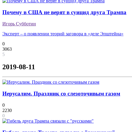
Почему в США не верят в суицид друга Трампа
Игорь Субботин
Эксперт – о появлении теорий заговора в «деле Эпштейна»
0
3063
5
2019-08-11
Иерусалим. Праздник со слезоточивым газом
0
2230
0