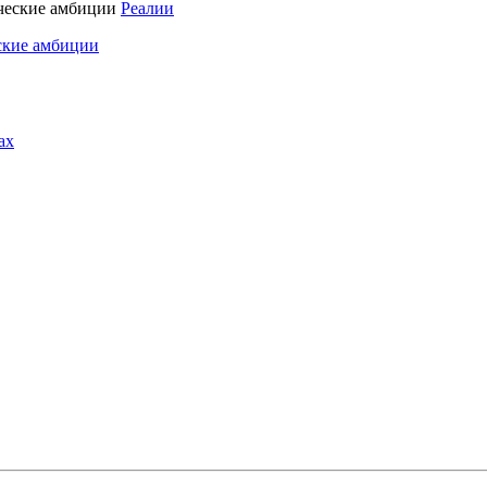
Реалии
ские амбиции
ах