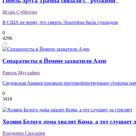
Гибель друга Трампа связали с "русскими"
Игорь Субботин
В США не верят, что смерть Эпштейна была суицидом
0
4296
20
Сепаратисты в Йемене захватили Аден
Равиль Мустафин
Саудовская Аравия призвала противоборствующие стороны нач
0
3418
1
Хозяин Белого дома хвалит Кима, а тот слушает д
Владимир Скосырев