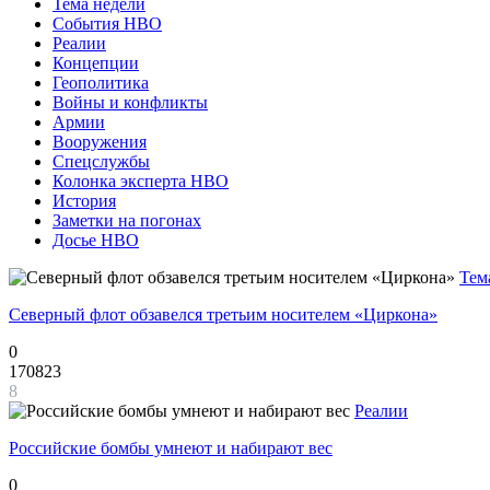
Тема недели
События НВО
Реалии
Концепции
Геополитика
Войны и конфликты
Армии
Вооружения
Спецслужбы
Колонка эксперта НВО
История
Заметки на погонах
Досье НВО
Тем
Северный флот обзавелся третьим носителем «Циркона»
0
170823
8
Реалии
Российские бомбы умнеют и набирают вес
0