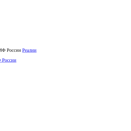
Реалии
 России