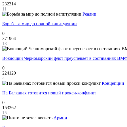
232314
11
Реалии
Борьба за мир до полной капитуляции
0
371964
18
Воюющий Черноморский флот преуспевает в состязаниях ВМФ
0
224120
4
Концепции
На Балканах готовится новый прокси-конфликт
0
153262
15
Армии