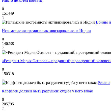
Никто не хотел воевать
0
151449
3
Войны и
Исламские экстремисты активизировались в Индии
0
146238
2
«Резидент Мария Осипова – преданный, проверенный человек
0
150318
1
Реалии
Карфаген должен быть разрушен: судьба у него такая
0
205795
7