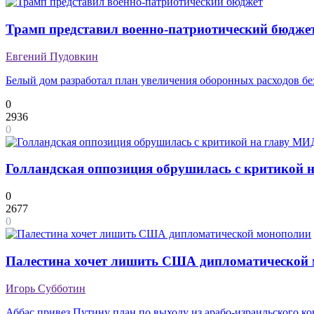
Трамп представил военно-патриотический бюдже
Евгений Пудовкин
Белый дом разработал план увеличения оборонных расходов бе
0
2936
0
Голландская оппозиция обрушилась с критикой на
0
2677
0
Палестина хочет лишить США дипломатической
Игорь Субботин
Аббас привез Путину план по выходу из арабо-израильского к