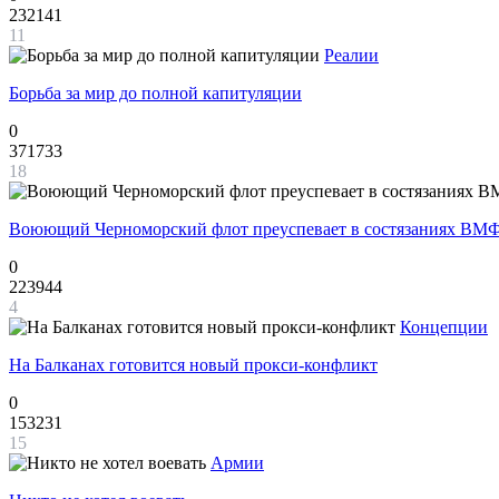
232141
11
Реалии
Борьба за мир до полной капитуляции
0
371733
18
Воюющий Черноморский флот преуспевает в состязаниях ВМФ
0
223944
4
Концепции
На Балканах готовится новый прокси-конфликт
0
153231
15
Армии