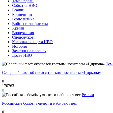
Тема недели
События НВО
Реалии
Концепции
Геополитика
Войны и конфликты
Армии
Вооружения
Спецслужбы
Колонка эксперта НВО
История
Заметки на погонах
Досье НВО
Тем
Северный флот обзавелся третьим носителем «Циркона»
0
170763
8
Реалии
Российские бомбы умнеют и набирают вес
0