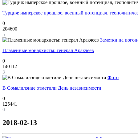
Турция: имперское прошлое, военный потенциал, геополитиче
0
204600
5
Заметки на погон
Пламенные монархисты: генерал Аракчеев
0
140112
3
Фото
В Сомалилэнде отметили День независимости
0
125441
0
2018-02-13