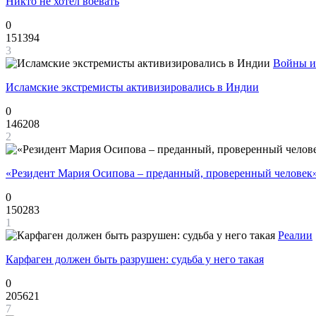
Никто не хотел воевать
0
151394
3
Войны и
Исламские экстремисты активизировались в Индии
0
146208
2
«Резидент Мария Осипова – преданный, проверенный человек
0
150283
1
Реалии
Карфаген должен быть разрушен: судьба у него такая
0
205621
7