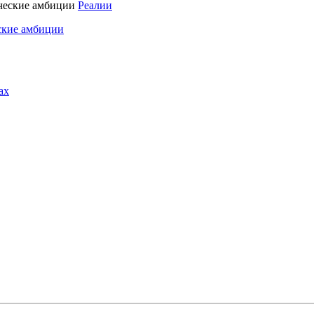
Реалии
ские амбиции
ах