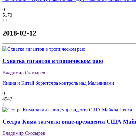
0
5170
13
2018-02-12
Схватка гигантов в тропическом раю
Владимир Скосырев
Индия и Китай борются за контроль над Мальдивами
0
4947
1
Сестра Кима затмила вице-президента США Май
Владимир Скосырев