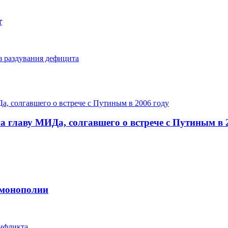
т
з раздувания дефицита
 главу МИДа, солгавшего о встрече с Путиным в 
 монополии
онфликта