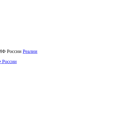
Реалии
 России