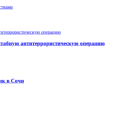
ствами
штабную антитеррористическую операцию
ик в Сочи