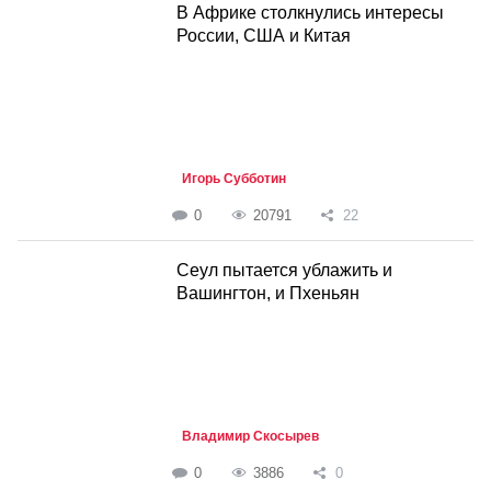
В Африке столкнулись интересы
России, США и Китая
Игорь Субботин
0
20791
22
Cеул пытается ублажить и
Вашингтон, и Пхеньян
Владимир Скосырев
0
3886
0