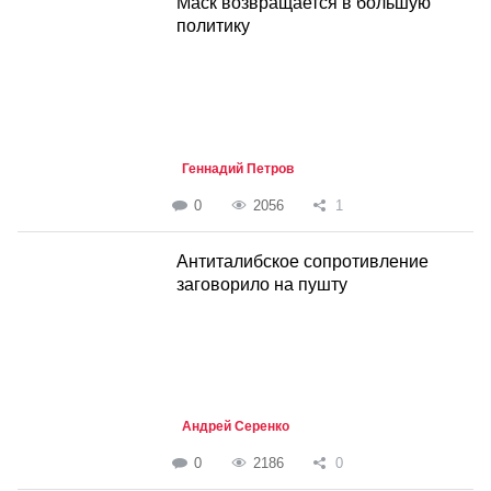
Маск возвращается в большую
политику
Геннадий Петров
0
2056
1
Антиталибское сопротивление
заговорило на пушту
Андрей Серенко
0
2186
0