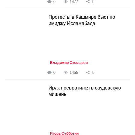
0
1477
0
Протесты в Кашмире бьют по
имиджу Исламабада
Владимир Скосырев
0
1455
0
Ирак превратился в саудовскую
мишень
Игорь Субботин