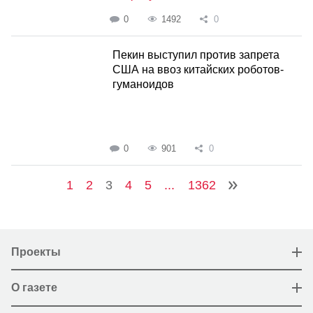
0
1492
0
Пекин выступил против запрета
США на ввоз китайских роботов-
гуманоидов
0
901
0
1
2
3
4
5
...
1362
Проекты
О газете