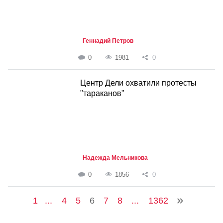
Геннадий Петров
0
1981
0
Центр Дели охватили протесты
"тараканов"
Надежда Мельникова
0
1856
0
1
...
4
5
6
7
8
...
1362