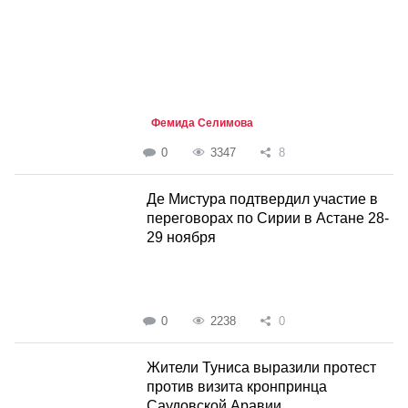
Фемида Селимова
0
3347
8
Де Мистура подтвердил участие в
переговорах по Сирии в Астане 28-
29 ноября
0
2238
0
Жители Туниса выразили протест
против визита кронпринца
Саудовской Аравии