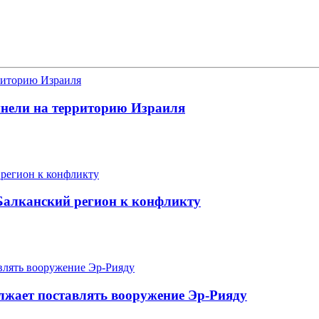
ннели на территорию Израиля
 Балканский регион к конфликту
лжает поставлять вооружение Эр-Рияду