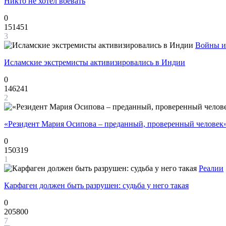
Никто не хотел воевать
0
151451
3
Войны и
Исламские экстремисты активизировались в Индии
0
146241
2
«Резидент Мария Осипова – преданный, проверенный человек
0
150319
1
Реалии
Карфаген должен быть разрушен: судьба у него такая
0
205800
7