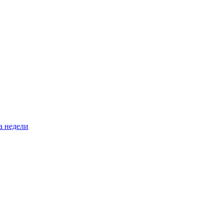
а недели