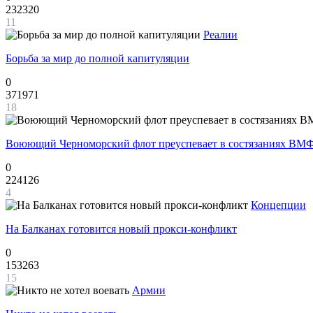
232320
11
Реалии
Борьба за мир до полной капитуляции
0
371971
18
Воюющий Черноморский флот преуспевает в состязаниях ВМФ
0
224126
4
Концепции
На Балканах готовится новый прокси-конфликт
0
153263
15
Армии