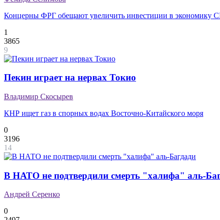
Концерны ФРГ обещают увеличить инвестиции в экономику
1
3865
9
Пекин играет на нервах Токио
Владимир Скосырев
КНР ищет газ в спорных водах Восточно-Китайского моря
0
3196
14
В НАТО не подтвердили смерть "халифа" аль-Ба
Андрей Серенко
0
2497