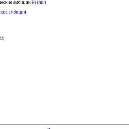
Реалии
ские амбиции
ах