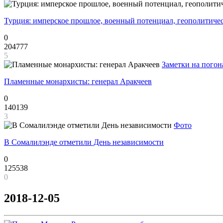
Турция: имперское прошлое, военный потенциал, геополитиче
0
204777
5
Заметки на погон
Пламенные монархисты: генерал Аракчеев
0
140139
3
Фото
В Сомалилэнде отметили День независимости
0
125538
0
2018-12-05