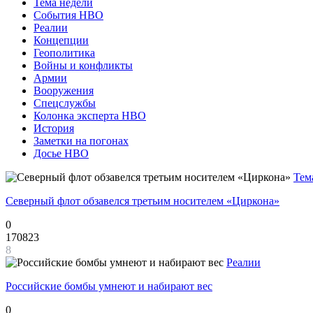
Тема недели
События НВО
Реалии
Концепции
Геополитика
Войны и конфликты
Армии
Вооружения
Спецслужбы
Колонка эксперта НВО
История
Заметки на погонах
Досье НВО
Тем
Северный флот обзавелся третьим носителем «Циркона»
0
170823
8
Реалии
Российские бомбы умнеют и набирают вес
0