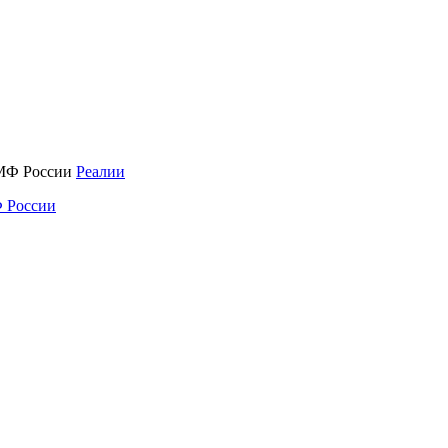
Реалии
 России