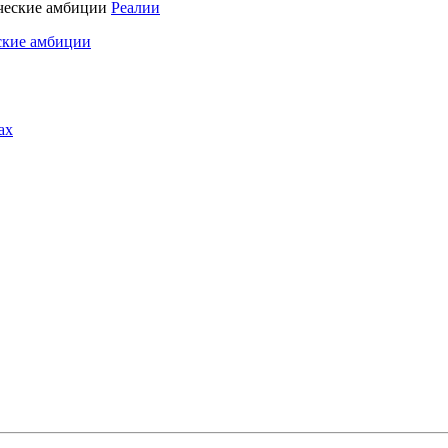
Реалии
ские амбиции
ах