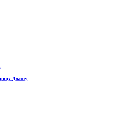
мщицу Джину