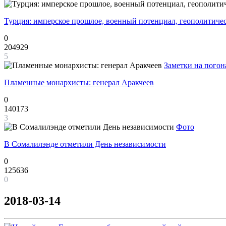
Турция: имперское прошлое, военный потенциал, геополитиче
0
204929
5
Заметки на погон
Пламенные монархисты: генерал Аракчеев
0
140173
3
Фото
В Сомалилэнде отметили День независимости
0
125636
0
2018-03-14