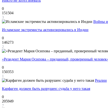
Никто не хотел воевать
0
151504
3
Войны и
Исламские экстремисты активизировались в Индии
0
146273
2
«Резидент Мария Осипова – преданный, проверенный человек
0
150353
1
Реалии
Карфаген должен быть разрушен: судьба у него такая
0
205949
7