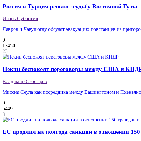
Россия и Турция решают судьбу Восточной Гуты
Игорь Субботин
Лавров и Чавушоглу обсудят эвакуацию повстанцев из пригоро
0
13450
23
Пекин беспокоят переговоры между США и КНД
Владимир Скосырев
Миссия Сеула как посредника между Вашингтоном и Пхеньяно
0
5449
3
ЕС продлил на полгода санкции в отношении 150