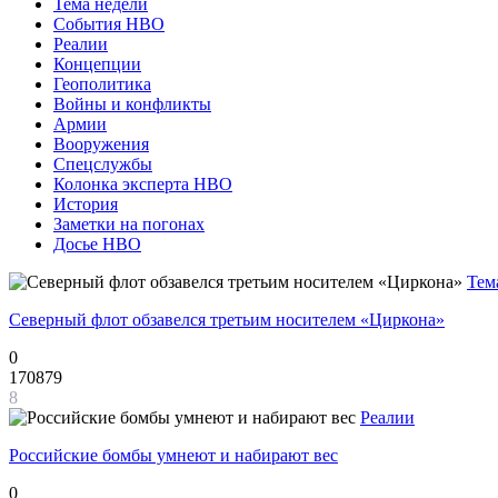
Тема недели
События НВО
Реалии
Концепции
Геополитика
Войны и конфликты
Армии
Вооружения
Спецслужбы
Колонка эксперта НВО
История
Заметки на погонах
Досье НВО
Тем
Северный флот обзавелся третьим носителем «Циркона»
0
170879
8
Реалии
Российские бомбы умнеют и набирают вес
0