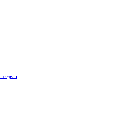
а недели