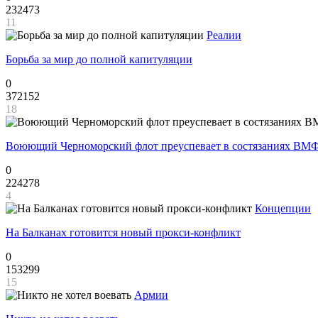
232473
11
Реалии
Борьба за мир до полной капитуляции
0
372152
18
Воюющий Черноморский флот преуспевает в состязаниях ВМФ
0
224278
4
Концепции
На Балканах готовится новый прокси-конфликт
0
153299
15
Армии