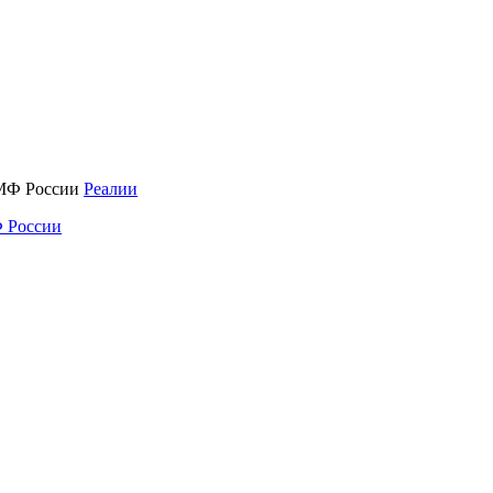
Реалии
 России