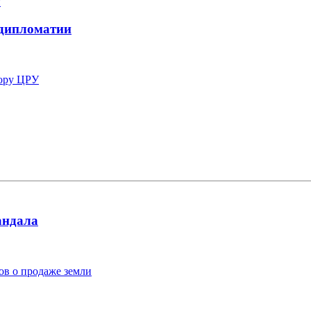
 дипломатии
ору ЦРУ
андала
ов о продаже земли