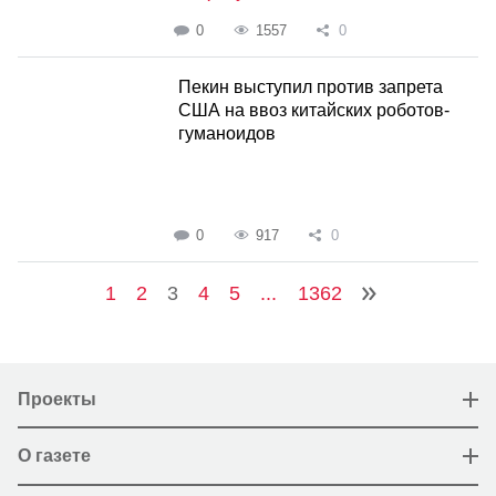
0
1557
0
Пекин выступил против запрета
США на ввоз китайских роботов-
гуманоидов
0
917
0
1
2
3
4
5
...
1362
Проекты
О газете