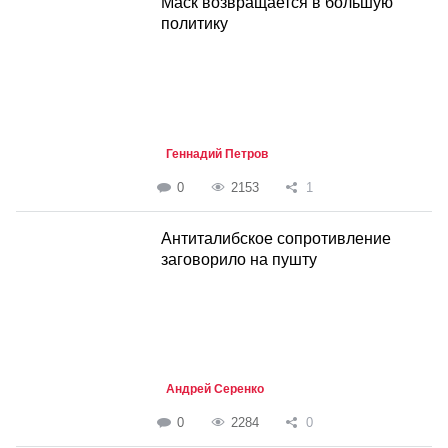
Маск возвращается в большую
политику
Геннадий Петров
0
2153
1
Антиталибское сопротивление
заговорило на пушту
Андрей Серенко
0
2284
0