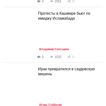
0
1551
0
Протесты в Кашмире бьют по
имиджу Исламабада
Владимир Скосырев
0
1532
0
Ирак превратился в саудовскую
мишень
Игорь Субботин