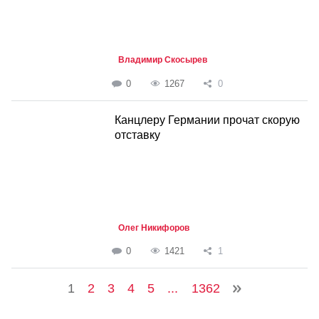
Владимир Скосырев
0
1267
0
Канцлеру Германии прочат скорую
отставку
Олег Никифоров
0
1421
1
1
2
3
4
5
...
1362