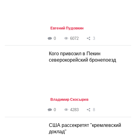
Евгений Пудовкин
0
6072
3
Кого привозил в Пекин
северокорейский бронепоезд
Владимир Скосырев
0
4283
8
США рассекретят "кремлевский
доклад"