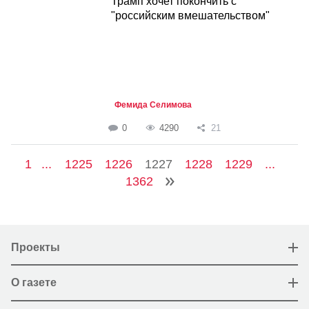
Трамп хочет покончить с
"российским вмешательством"
Фемида Селимова
0
4290
21
1
...
1225
1226
1227
1228
1229
...
1362
Проекты
О газете