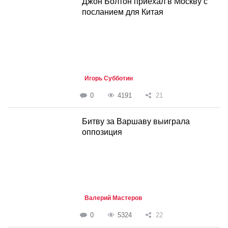
Джон Болтон приехал в Москву с
посланием для Китая
Игорь Субботин
0
4191
21
Битву за Варшаву выиграла
оппозиция
Валерий Мастеров
0
5324
22