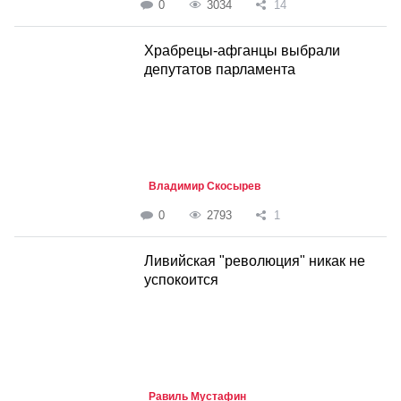
0
3034
14
Храбрецы-афганцы выбрали
депутатов парламента
Владимир Скосырев
0
2793
1
Ливийская "революция" никак не
успокоится
Равиль Мустафин