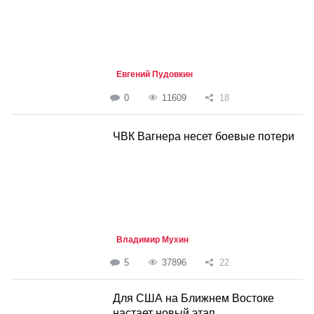
Евгений Пудовкин
0
11609
18
ЧВК Вагнера несет боевые потери
Владимир Мухин
5
37896
22
Для США на Ближнем Востоке
настает новый этап