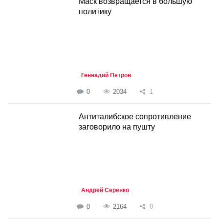
Маск возвращается в большую
политику
Геннадий Петров
0
2034
1
Антиталибское сопротивление
заговорило на пушту
Андрей Серенко
0
2164
0