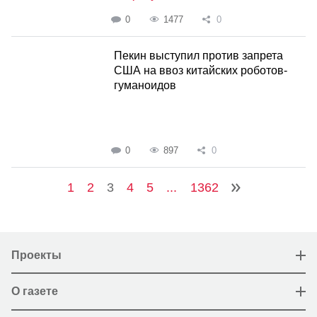
0
1477
0
Пекин выступил против запрета
США на ввоз китайских роботов-
гуманоидов
0
897
0
1
2
3
4
5
...
1362
Проекты
О газете