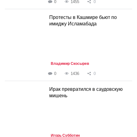
0
1455
0
Протесты в Кашмире бьют по
имиджу Исламабада
Владимир Скосырев
0
1436
0
Ирак превратился в саудовскую
мишень
Игорь Субботин