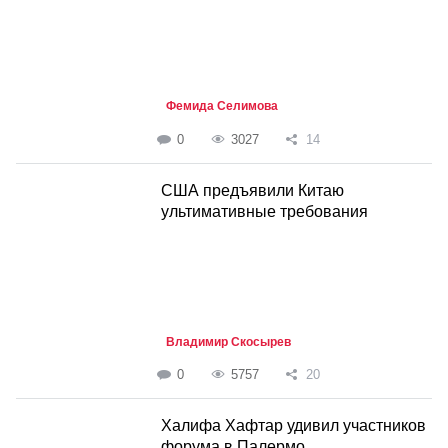
Фемида Селимова
0
3027
14
США предъявили Китаю
ультимативные требования
Владимир Скосырев
0
5757
20
Халифа Хафтар удивил участников
форума в Палермо