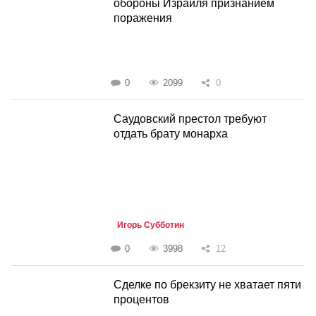
обороны Израиля признанием
поражения
0
2099
0
Саудовский престол требуют
отдать брату монарха
Игорь Субботин
0
3998
12
Сделке по брекзиту не хватает пяти
процентов