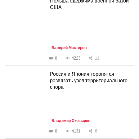
Польша одержима военной базой
США
Валерий Мастеров
0
4223
11
Россия и Япония торопятся
развязать узел территориального
спора
Владимир Скосырев
0
4131
8