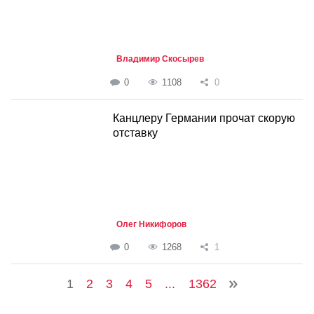
Владимир Скосырев
0
1108
0
Канцлеру Германии прочат скорую
отставку
Олег Никифоров
0
1268
1
1
2
3
4
5
...
1362