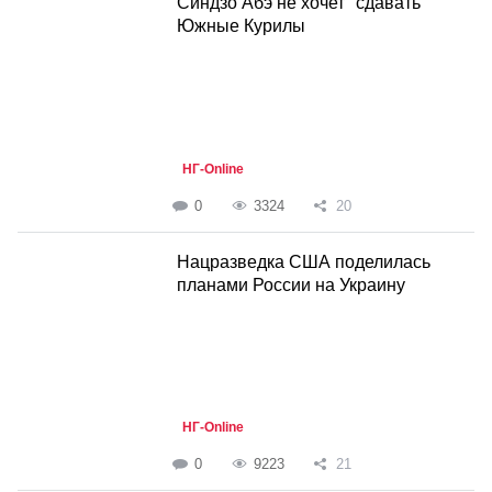
Синдзо Абэ не хочет "сдавать"
Южные Курилы
НГ-Online
0
3324
20
Нацразведка США поделилась
планами России на Украину
НГ-Online
0
9223
21