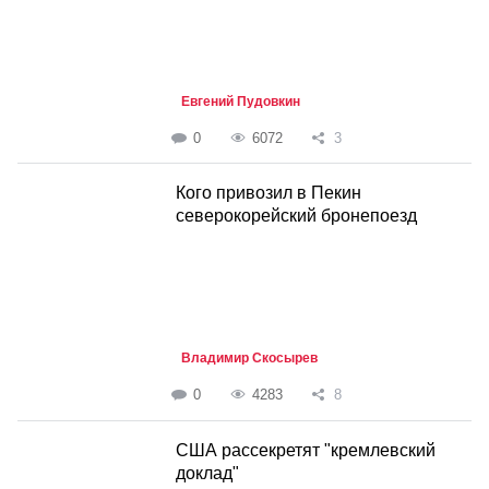
Евгений Пудовкин
0
6072
3
Кого привозил в Пекин
северокорейский бронепоезд
Владимир Скосырев
0
4283
8
США рассекретят "кремлевский
доклад"