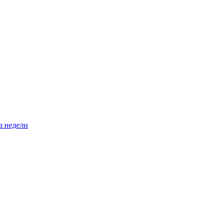
а недели