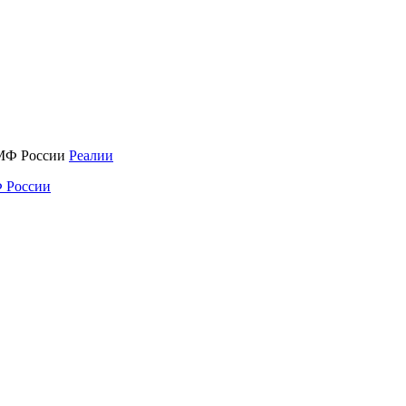
Реалии
 России