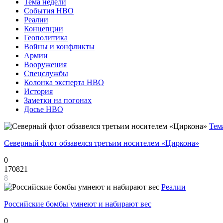
Тема недели
События НВО
Реалии
Концепции
Геополитика
Войны и конфликты
Армии
Вооружения
Спецслужбы
Колонка эксперта НВО
История
Заметки на погонах
Досье НВО
Тем
Северный флот обзавелся третьим носителем «Циркона»
0
170821
8
Реалии
Российские бомбы умнеют и набирают вес
0