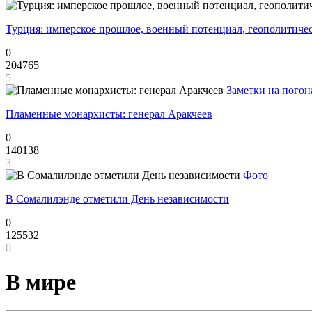
Турция: имперское прошлое, военный потенциал, геополитиче
0
204765
5
Заметки на погон
Пламенные монархисты: генерал Аракчеев
0
140138
3
Фото
В Сомалилэнде отметили День независимости
0
125532
0
В мире