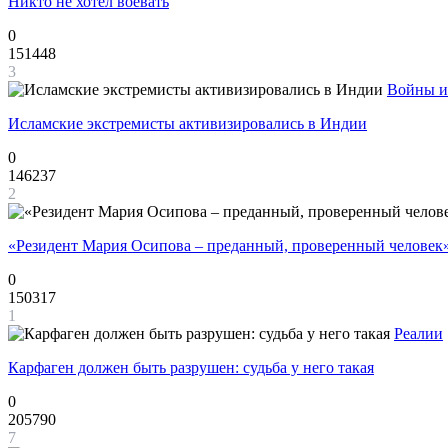
Никто не хотел воевать
0
151448
3
Войны и
Исламские экстремисты активизировались в Индии
0
146237
2
«Резидент Мария Осипова – преданный, проверенный человек
0
150317
1
Реалии
Карфаген должен быть разрушен: судьба у него такая
0
205790
7