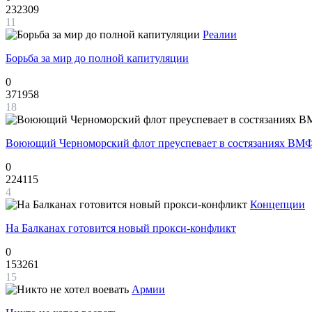
232309
11
Реалии
Борьба за мир до полной капитуляции
0
371958
18
Воюющий Черноморский флот преуспевает в состязаниях ВМФ
0
224115
4
Концепции
На Балканах готовится новый прокси-конфликт
0
153261
15
Армии