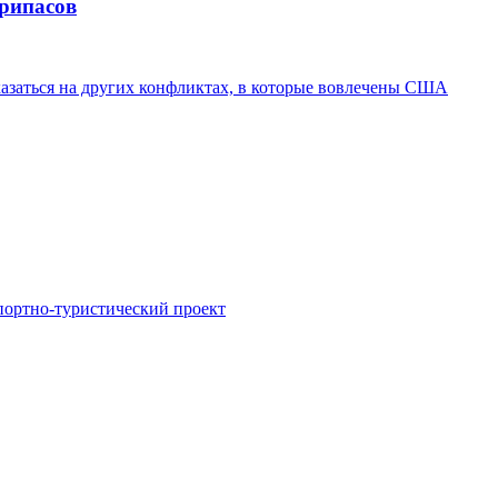
припасов
казаться на других конфликтах, в которые вовлечены США
портно-туристический проект