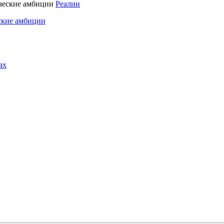
Реалии
ские амбиции
ах