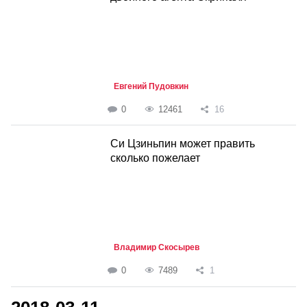
Евгений Пудовкин
0
12461
16
Си Цзиньпин может править
сколько пожелает
Владимир Скосырев
0
7489
1