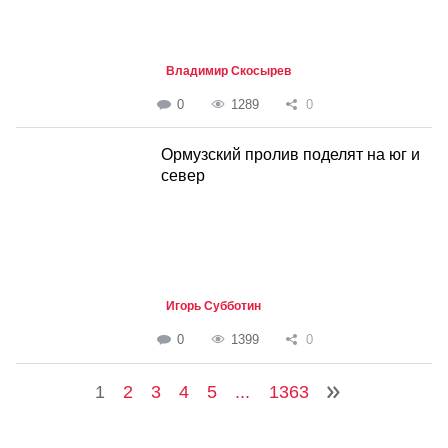
Владимир Скосырев
0
1289
0
Ормузский пролив поделят на юг и
север
Игорь Субботин
0
1399
0
1
2
3
4
5
...
1363