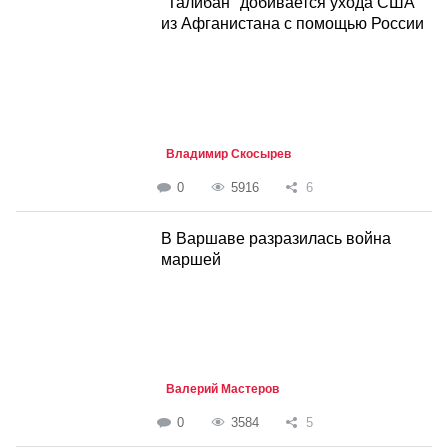
"Талибан" добивается ухода США
из Афганистана с помощью России
Владимир Скосырев
0
5916
6
В Варшаве разразилась война
маршей
Валерий Мастеров
0
3584
5