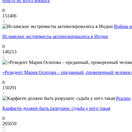
Никто не хотел воевать
0
151406
3
Войны и
Исламские экстремисты активизировались в Индии
0
146213
2
«Резидент Мария Осипова – преданный, проверенный человек
0
150291
1
Реалии
Карфаген должен быть разрушен: судьба у него такая
0
205659
7