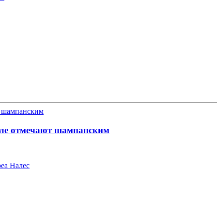
емле отмечают шампанским
еа Налес