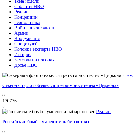
Тема недели
События НВО
Реалии
Концепции
Геополитика
Войны и конфликты
Армии
Вооружения
Спецслужбы
Колонка эксперта НВО
История
Заметки на погонах
Досье НВО
Тем
Северный флот обзавелся третьим носителем «Циркона»
0
170776
8
Реалии
Российские бомбы умнеют и набирают вес
0