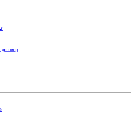
ы
й договор
ю