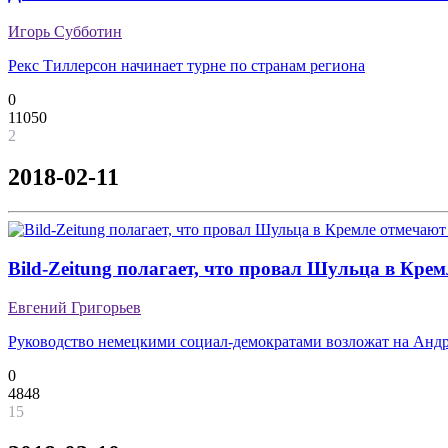
Игорь Субботин
Рекс Тиллерсон начинает турне по странам региона
0
11050
2
2018-02-11
Bild-Zeitung полагает, что провал Шульца в Кр
Евгений Григорьев
Руководство немецкими социал-демократами возложат на Андр
0
4848
15