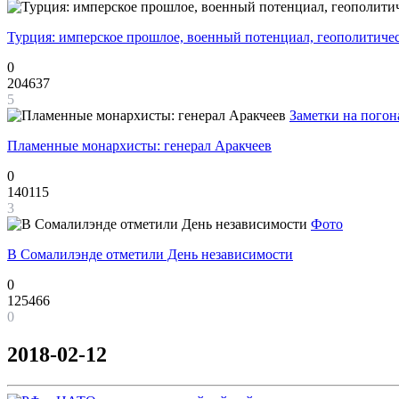
Турция: имперское прошлое, военный потенциал, геополитиче
0
204637
5
Заметки на погон
Пламенные монархисты: генерал Аракчеев
0
140115
3
Фото
В Сомалилэнде отметили День независимости
0
125466
0
2018-02-12