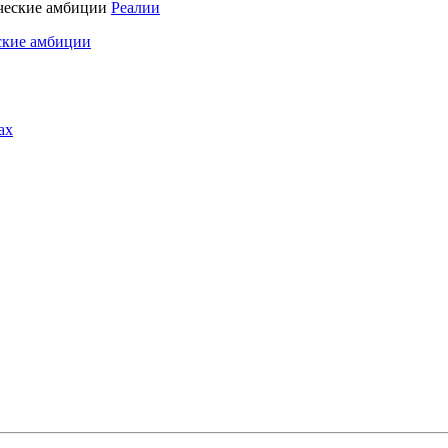
Реалии
ские амбиции
ах