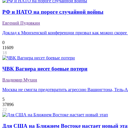
РФ и НАТО на пороге случайной войны
Евгений Пудовкин
Доклад к Мюнхенской конференции призвал как можно скорее 
0
11609
18
ЧВК Вагнера несет боевые потери
Владимир Мухин
Москва не смогла предотвратить агрессию Вашингтона, Тель-
5
37896
22
Для США на Ближнем Востоке настает новый эта