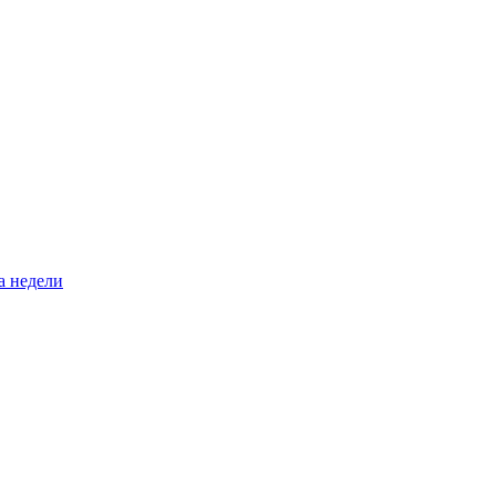
а недели