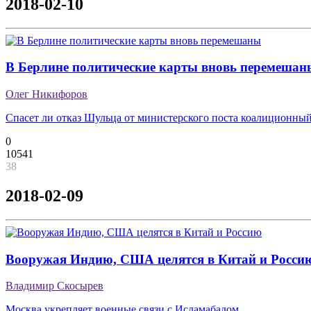
2018-02-10
В Берлине политические карты вновь перемешан
Олег Никифоров
Спасет ли отказ Шульца от министерского поста коалиционны
0
10541
38
2018-02-09
Вооружая Индию, США целятся в Китай и Росси
Владимир Скосырев
Москва укрепляет военные связи с Исламабадом