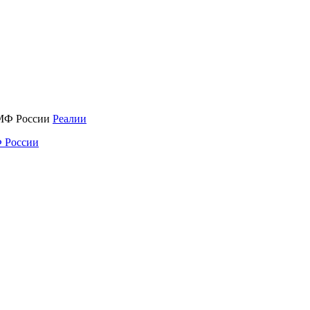
Реалии
 России