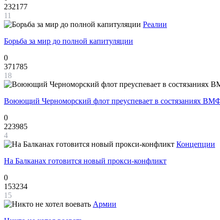
232177
11
Реалии
Борьба за мир до полной капитуляции
0
371785
18
Воюющий Черноморский флот преуспевает в состязаниях ВМФ
0
223985
4
Концепции
На Балканах готовится новый прокси-конфликт
0
153234
15
Армии