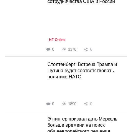
сотрудничества США и России
НГ-Online
0
3378
6
Столтенберг: Встреча Трампа и
Путина будет соответствовать
политике НАТО
0
1890
0
Эттингер призвал дать Меркель
больше времени на поиск
общеевропейского решения