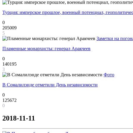
Турция: имперское прошлое, военный потенциал, геополитиче
0
205009
5
Заметки на погон
Пламенные монархисты: генерал Аракчеев
0
140195
3
Фото
В Сомалилэнде отметили День независимости
0
125672
0
2018-11-11