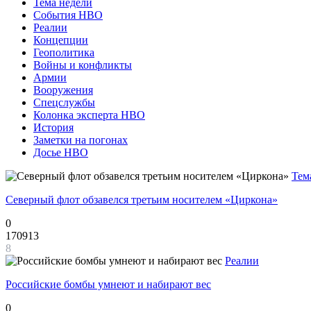
Тема недели
События НВО
Реалии
Концепции
Геополитика
Войны и конфликты
Армии
Вооружения
Спецслужбы
Колонка эксперта НВО
История
Заметки на погонах
Досье НВО
Тем
Северный флот обзавелся третьим носителем «Циркона»
0
170913
8
Реалии
Российские бомбы умнеют и набирают вес
0