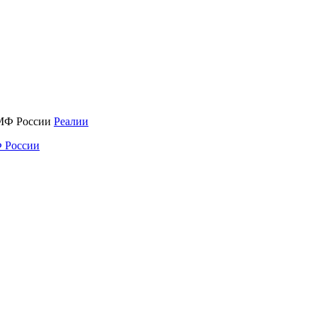
Реалии
 России