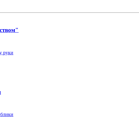
ьством"
у руки
м
ублики