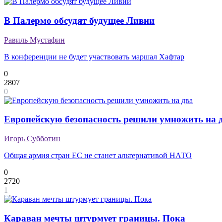
В Палермо обсудят будущее Ливии
Равиль Мустафин
В конференции не будет участвовать маршал Хафтар
0
2807
0
Европейскую безопасность решили умножить на 
Игорь Субботин
Общая армия стран ЕС не станет альтернативой НАТО
0
2720
1
Караван мечты штурмует границы. Пока