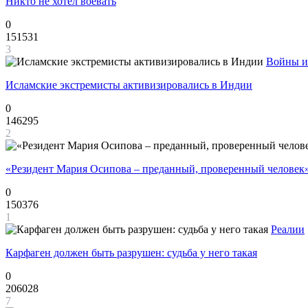
Никто не хотел воевать
0
151531
3
Войны и
Исламские экстремисты активизировались в Индии
0
146295
2
«Резидент Мария Осипова – преданный, проверенный человек
0
150376
1
Реалии
Карфаген должен быть разрушен: судьба у него такая
0
206028
7