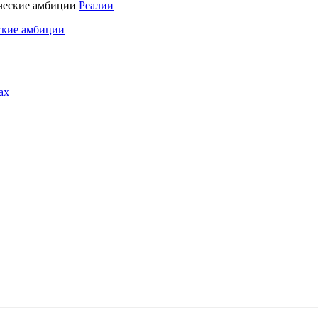
Реалии
ские амбиции
ах