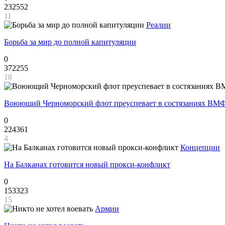
232552
11
Реалии
Борьба за мир до полной капитуляции
0
372255
18
Воюющий Черноморский флот преуспевает в состязаниях ВМФ
0
224361
4
Концепции
На Балканах готовится новый прокси-конфликт
0
153323
15
Армии