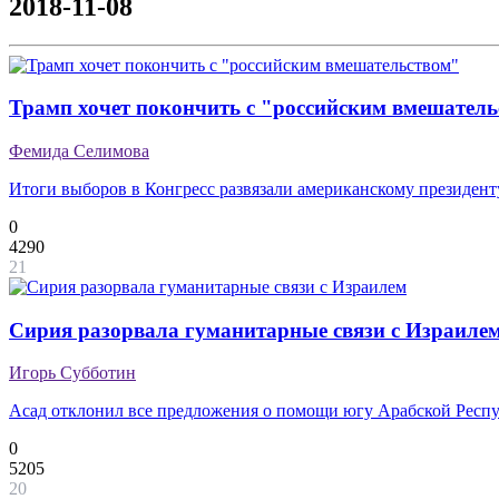
2018-11-08
Трамп хочет покончить с "российским вмешател
Фемида Селимова
Итоги выборов в Конгресс развязали американскому президент
0
4290
21
Сирия разорвала гуманитарные связи с Израиле
Игорь Субботин
Асад отклонил все предложения о помощи югу Арабской Респ
0
5205
20