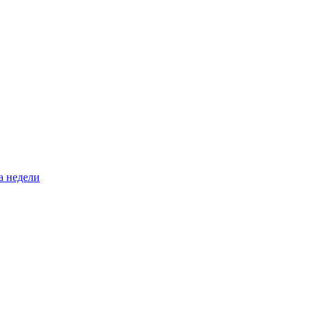
а недели