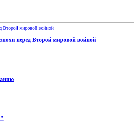
 эпохи перед Второй мировой войной
панию
и"