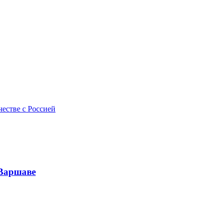
естве с Россией
 Варшаве