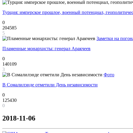
Турция: имперское прошлое, военный потенциал, геополитиче
0
204585
5
Заметки на погон
Пламенные монархисты: генерал Аракчеев
0
140109
3
Фото
В Сомалилэнде отметили День независимости
0
125430
0
2018-11-06