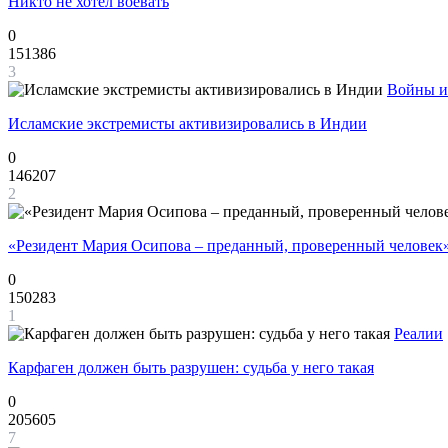
Никто не хотел воевать
0
151386
3
Войны и
Исламские экстремисты активизировались в Индии
0
146207
2
«Резидент Мария Осипова – преданный, проверенный человек
0
150283
1
Реалии
Карфаген должен быть разрушен: судьба у него такая
0
205605
7