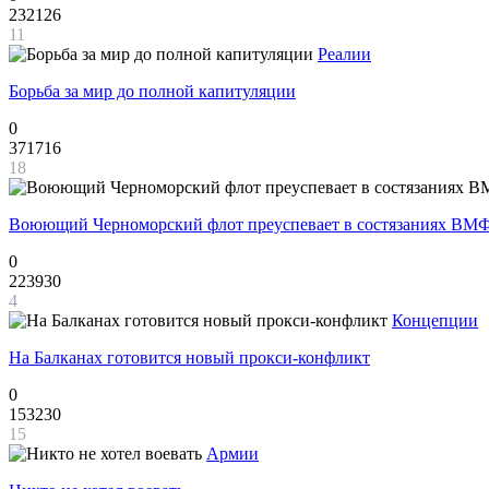
232126
11
Реалии
Борьба за мир до полной капитуляции
0
371716
18
Воюющий Черноморский флот преуспевает в состязаниях ВМФ
0
223930
4
Концепции
На Балканах готовится новый прокси-конфликт
0
153230
15
Армии