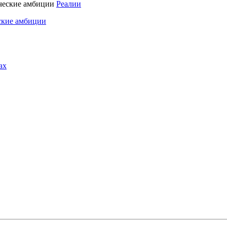
Реалии
ские амбиции
ах