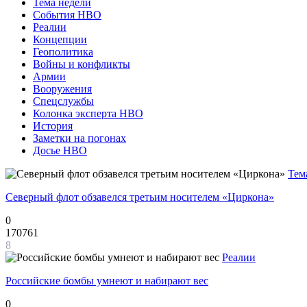
Тема недели
События НВО
Реалии
Концепции
Геополитика
Войны и конфликты
Армии
Вооружения
Спецслужбы
Колонка эксперта НВО
История
Заметки на погонах
Досье НВО
Тем
Северный флот обзавелся третьим носителем «Циркона»
0
170761
8
Реалии
Российские бомбы умнеют и набирают вес
0