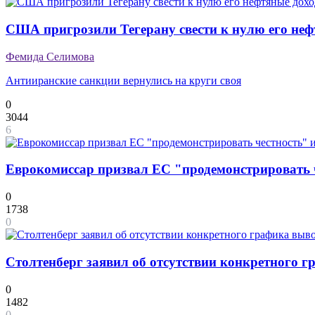
США пригрозили Тегерану свести к нулю его не
Фемида Селимова
Антииранские санкции вернулись на круги своя
0
3044
6
Еврокомиссар призвал ЕС "продемонстрировать ч
0
1738
0
Столтенберг заявил об отсутствии конкретного 
0
1482
0