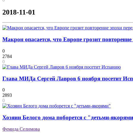
2018-11-01
Макрон опасается, что Европе грозит повторение
0
2784
0
Глава МИДа Сергей Лавров 6 ноября посетит Ис
0
2893
0
Хозяин Белого дома поборется с "детьми-якорям
Фемида Селимова