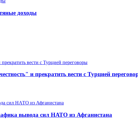
фтяные доходы
естность" и прекратить вести с Турцией перегово
графика вывода сил НАТО из Афганистана