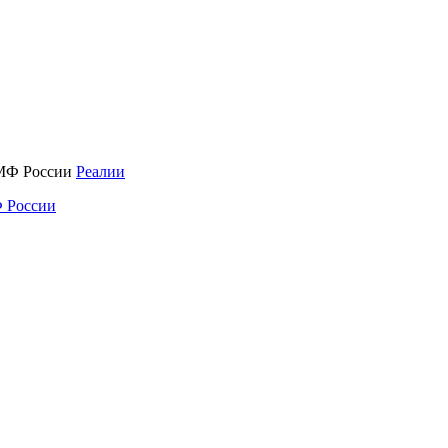
Реалии
 России