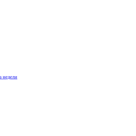
а недели