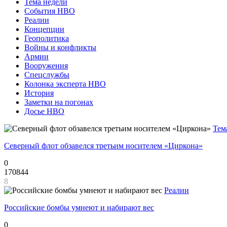
Тема недели
События НВО
Реалии
Концепции
Геополитика
Войны и конфликты
Армии
Вооружения
Спецслужбы
Колонка эксперта НВО
История
Заметки на погонах
Досье НВО
Тем
Северный флот обзавелся третьим носителем «Циркона»
0
170844
8
Реалии
Российские бомбы умнеют и набирают вес
0