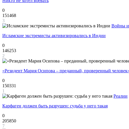
Никто не хотел воевать
0
151468
3
Войны и
Исламские экстремисты активизировались в Индии
0
146253
2
«Резидент Мария Осипова – преданный, проверенный человек
0
150331
1
Реалии
Карфаген должен быть разрушен: судьба у него такая
0
205850
7