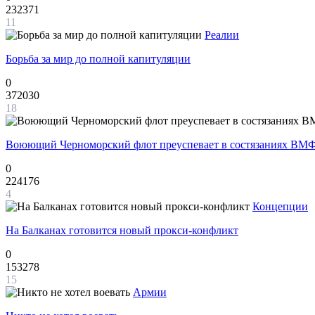
232371
11
Реалии
Борьба за мир до полной капитуляции
0
372030
18
Воюющий Черноморский флот преуспевает в состязаниях ВМФ
0
224176
4
Концепции
На Балканах готовится новый прокси-конфликт
0
153278
15
Армии