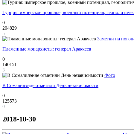
Турция: имперское прошлое, военный потенциал, геополитиче
0
204829
5
Заметки на погон
Пламенные монархисты: генерал Аракчеев
0
140151
3
Фото
В Сомалилэнде отметили День независимости
0
125573
0
2018-10-30