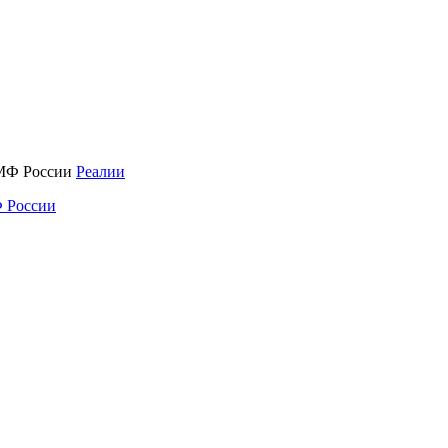
Реалии
 России