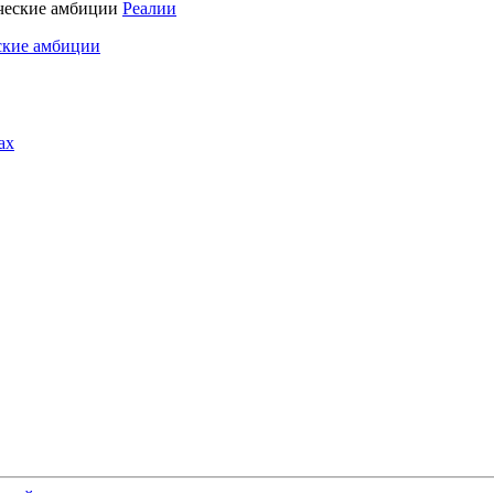
Реалии
ские амбиции
ах