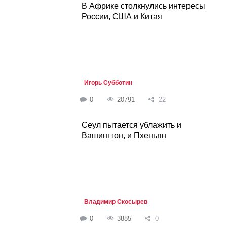
В Африке столкнулись интересы
России, США и Китая
Игорь Субботин
0
20791
22
Cеул пытается ублажить и
Вашингтон, и Пхеньян
Владимир Скосырев
0
3885
0