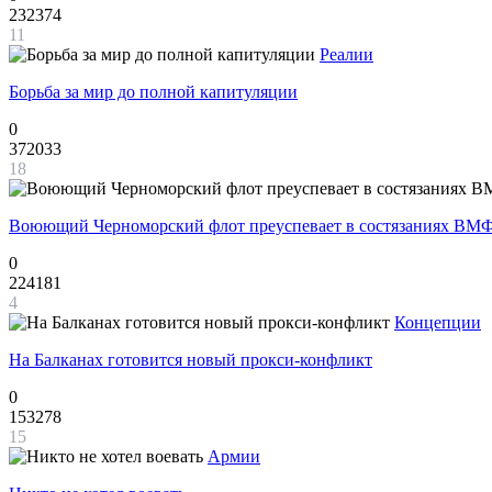
232374
11
Реалии
Борьба за мир до полной капитуляции
0
372033
18
Воюющий Черноморский флот преуспевает в состязаниях ВМФ
0
224181
4
Концепции
На Балканах готовится новый прокси-конфликт
0
153278
15
Армии