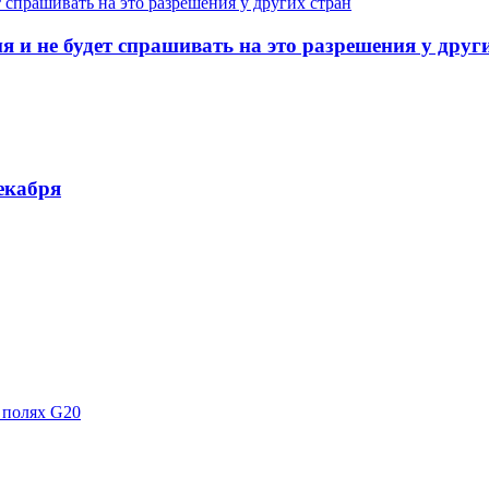
и не будет спрашивать на это разрешения у друг
екабря
 полях G20