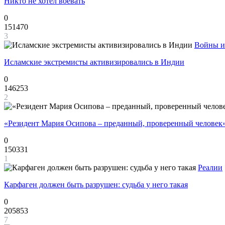
Никто не хотел воевать
0
151470
3
Войны и
Исламские экстремисты активизировались в Индии
0
146253
2
«Резидент Мария Осипова – преданный, проверенный человек
0
150331
1
Реалии
Карфаген должен быть разрушен: судьба у него такая
0
205853
7