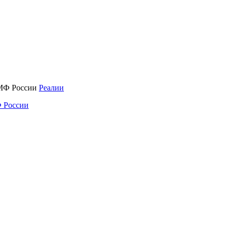
Реалии
 России