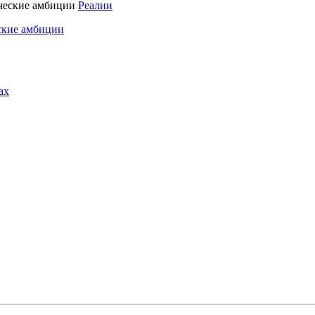
Реалии
ские амбиции
ах