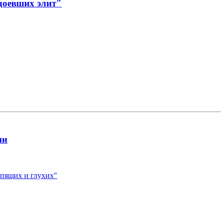
доевших элит"
ии
спящих и глухих"