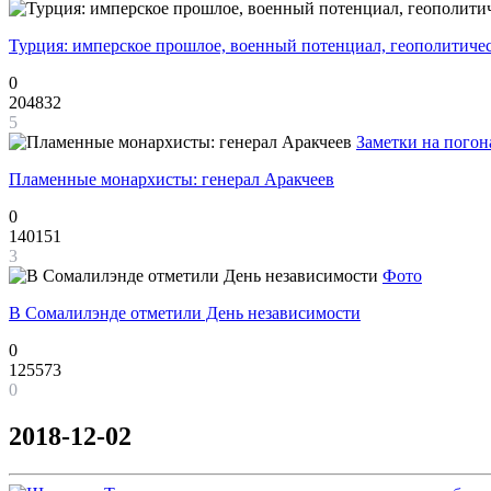
Турция: имперское прошлое, военный потенциал, геополитиче
0
204832
5
Заметки на погон
Пламенные монархисты: генерал Аракчеев
0
140151
3
Фото
В Сомалилэнде отметили День независимости
0
125573
0
2018-12-02