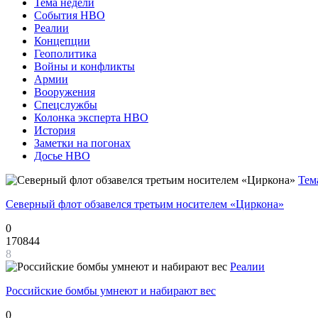
Тема недели
События НВО
Реалии
Концепции
Геополитика
Войны и конфликты
Армии
Вооружения
Спецслужбы
Колонка эксперта НВО
История
Заметки на погонах
Досье НВО
Тем
Северный флот обзавелся третьим носителем «Циркона»
0
170844
8
Реалии
Российские бомбы умнеют и набирают вес
0