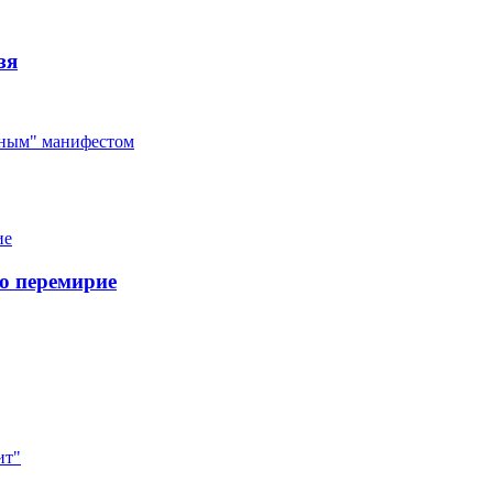
зя
ным" манифестом
о перемирие