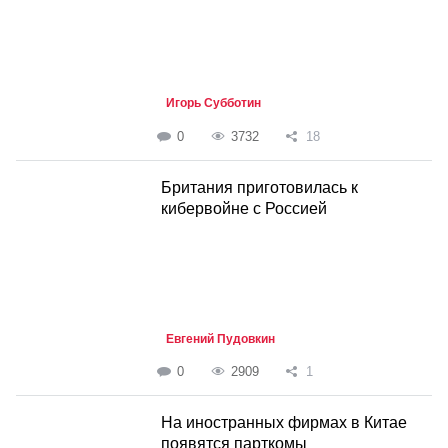
Игорь Субботин
0
3732
18
Британия приготовилась к
кибервойне с Россией
Евгений Пудовкин
0
2909
1
На иностранных фирмах в Китае
появятся парткомы