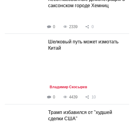
саксонском городе Хемниц
0
2339
0
Шелковый путь может измотать
Китай
Владимир Скосырев
0
4439
10
Трамп избавился от "худшей
сделки США"