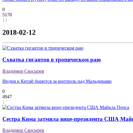
0
5170
13
2018-02-12
Схватка гигантов в тропическом раю
Владимир Скосырев
Индия и Китай борются за контроль над Мальдивами
0
4947
1
Сестра Кима затмила вице-президента США Май
Владимир Скосырев