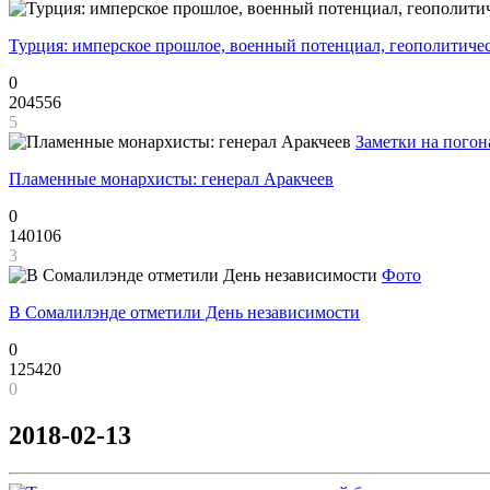
Турция: имперское прошлое, военный потенциал, геополитиче
0
204556
5
Заметки на погон
Пламенные монархисты: генерал Аракчеев
0
140106
3
Фото
В Сомалилэнде отметили День независимости
0
125420
0
2018-02-13