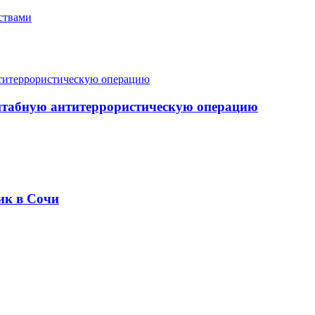
ствами
штабную антитеррористическую операцию
ик в Сочи