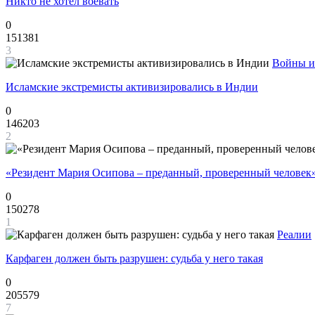
Никто не хотел воевать
0
151381
3
Войны и
Исламские экстремисты активизировались в Индии
0
146203
2
«Резидент Мария Осипова – преданный, проверенный человек
0
150278
1
Реалии
Карфаген должен быть разрушен: судьба у него такая
0
205579
7