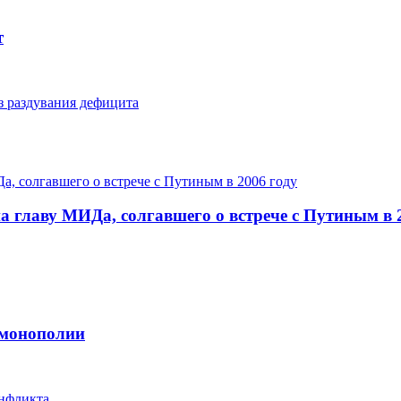
т
з раздувания дефицита
 главу МИДа, солгавшего о встрече с Путиным в 
 монополии
онфликта