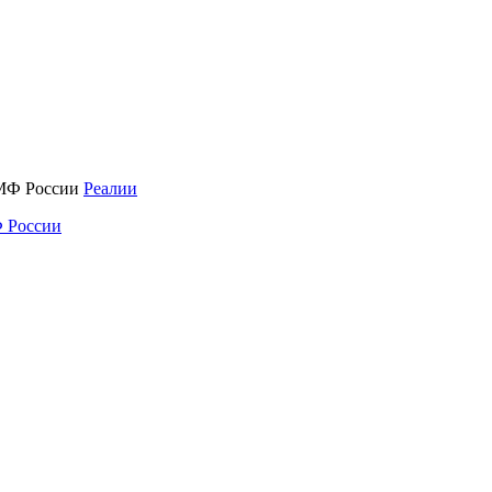
Реалии
 России