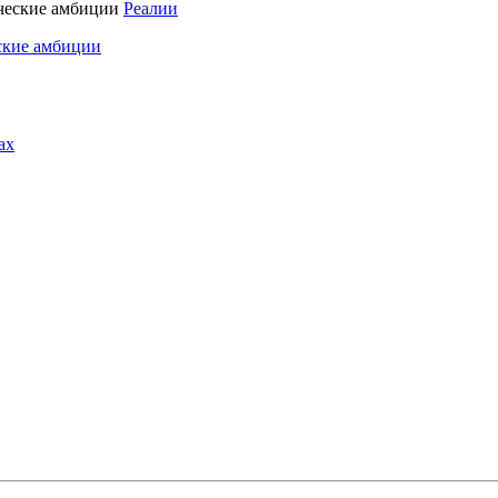
Реалии
ские амбиции
ах