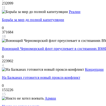
232099
11
Реалии
Борьба за мир до полной капитуляции
0
371684
18
Воюющий Черноморский флот преуспевает в состязаниях ВМФ
0
223902
4
Концепции
На Балканах готовится новый прокси-конфликт
0
153226
15
Армии