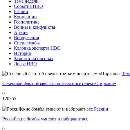
Тема недели
События НВО
Реалии
Концепции
Геополитика
Войны и конфликты
Армии
Вооружения
Спецслужбы
Колонка эксперта НВО
История
Заметки на погонах
Досье НВО
Тем
Северный флот обзавелся третьим носителем «Циркона»
0
170755
8
Реалии
Российские бомбы умнеют и набирают вес
0