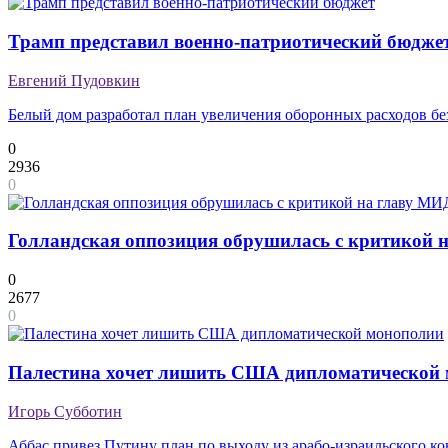
Трамп представил военно-патриотический бюдже
Евгений Пудовкин
Белый дом разработал план увеличения оборонных расходов бе
0
2936
0
Голландская оппозиция обрушилась с критикой на
0
2677
0
Палестина хочет лишить США дипломатической
Игорь Субботин
Аббас привез Путину план по выходу из арабо-израильского к