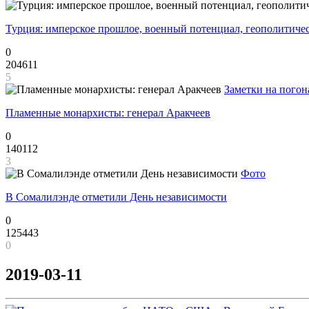
Турция: имперское прошлое, военный потенциал, геополитиче
0
204611
5
Заметки на погон
Пламенные монархисты: генерал Аракчеев
0
140112
3
Фото
В Сомалилэнде отметили День независимости
0
125443
0
2019-03-11