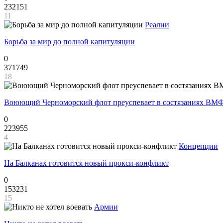
232151
11
Реалии
Борьба за мир до полной капитуляции
0
371749
18
Воюющий Черноморский флот преуспевает в состязаниях ВМФ
0
223955
4
Концепции
На Балканах готовится новый прокси-конфликт
0
153231
15
Армии