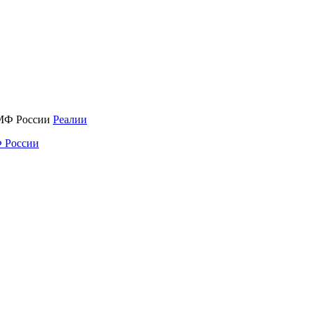
Реалии
 России