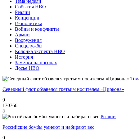
Тема недели
События НВО
Реалии
Концепции
Геополитика
Войны и конфликты
Армии
Вооружения
Спецслужбы
Колонка эксперта НВО
История
Заметки на погонах
Досье НВО
Тем
Северный флот обзавелся третьим носителем «Циркона»
0
170766
8
Реалии
Российские бомбы умнеют и набирают вес
0