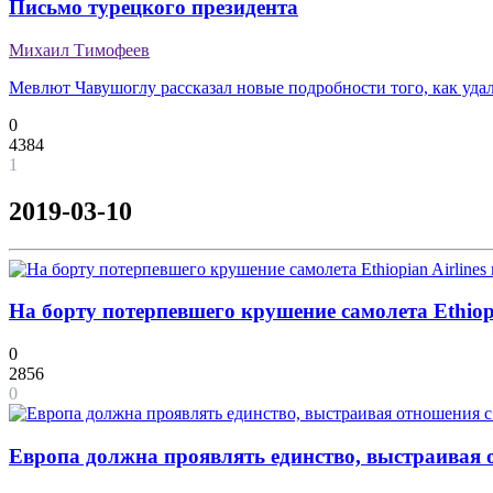
Письмо турецкого президента
Михаил Тимофеев
Мевлют Чавушоглу рассказал новые подробности того, как уда
0
4384
1
2019-03-10
На борту потерпевшего крушение самолета Ethiopi
0
2856
0
Европа должна проявлять единство, выстраивая о