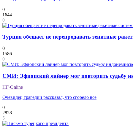
0
1644
0
Турция обещает не перепродавать зенитные ракет
0
1586
0
СМИ: Эфиопский лайнер мог повторить судьбу и
НГ-Online
Очевидец трагедии рассказал, что сгорело все
0
2828
5