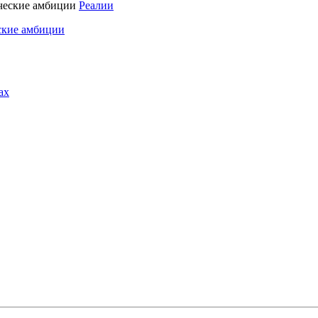
Реалии
ские амбиции
ах