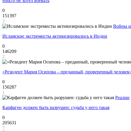
Никто не хотел воевать
0
151397
3
Войны и
Исламские экстремисты активизировались в Индии
0
146209
2
«Резидент Мария Осипова – преданный, проверенный человек
0
150287
1
Реалии
Карфаген должен быть разрушен: судьба у него такая
0
205631
7