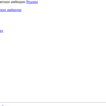
Реалии
ские амбиции
ах