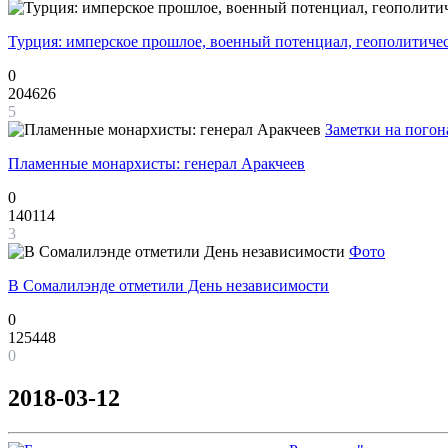
Турция: имперское прошлое, военный потенциал, геополитиче
0
204626
5
Заметки на погон
Пламенные монархисты: генерал Аракчеев
0
140114
3
Фото
В Сомалилэнде отметили День независимости
0
125448
0
2018-03-12