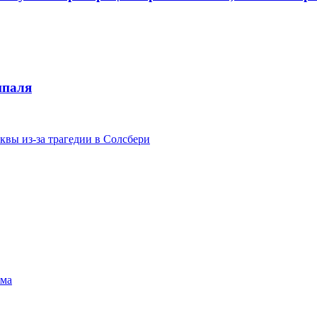
ипаля
вы из-за трагедии в Солсбери
зма