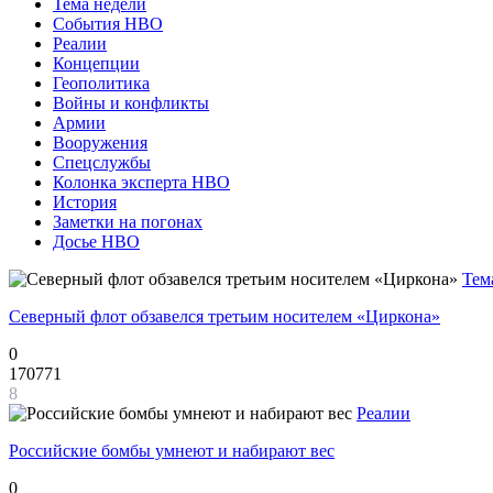
Тема недели
События НВО
Реалии
Концепции
Геополитика
Войны и конфликты
Армии
Вооружения
Спецслужбы
Колонка эксперта НВО
История
Заметки на погонах
Досье НВО
Тем
Северный флот обзавелся третьим носителем «Циркона»
0
170771
8
Реалии
Российские бомбы умнеют и набирают вес
0