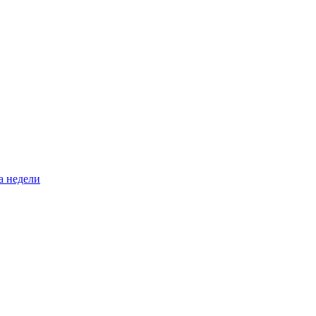
а недели