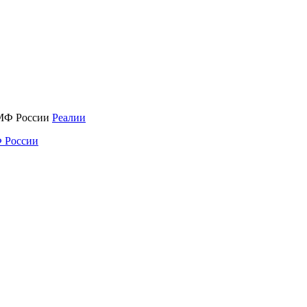
Реалии
 России