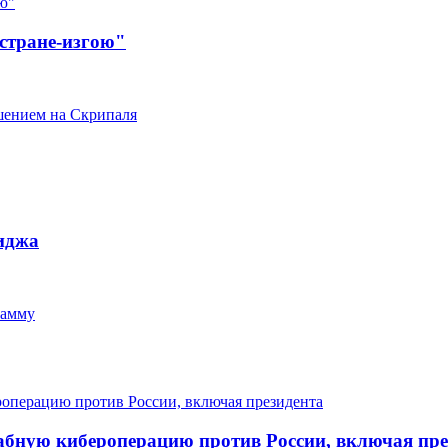
стране-изгою"
ушением на Скрипаля
иджа
рамму
абную кибероперацию против России, включая пре