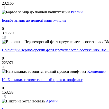
232166
11
Реалии
Борьба за мир до полной капитуляции
0
371770
18
Воюющий Черноморский флот преуспевает в состязаниях ВМФ
0
223971
4
Концепции
На Балканах готовится новый прокси-конфликт
0
153233
15
Армии