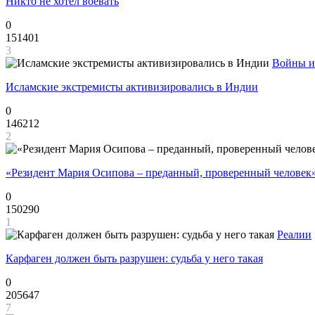
Никто не хотел воевать
0
151401
3
Войны и
Исламские экстремисты активизировались в Индии
0
146212
2
«Резидент Мария Осипова – преданный, проверенный человек
0
150290
1
Реалии
Карфаген должен быть разрушен: судьба у него такая
0
205647
7