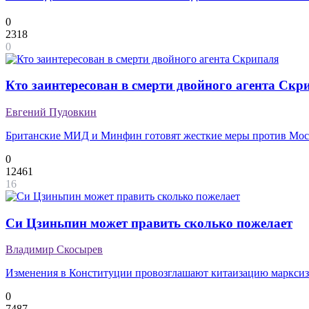
0
2318
0
Кто заинтересован в смерти двойного агента Скр
Евгений Пудовкин
Британские МИД и Минфин готовят жесткие меры против Моск
0
12461
16
Си Цзиньпин может править сколько пожелает
Владимир Скосырев
Изменения в Конституции провозглашают китаизацию маркси
0
7487