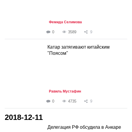
Фемида Селимова
0
3589
9
Катар затягивают китайским
"Поясом"
Равиль Мустафин
0
4735
9
2018-12-11
Делегация РФ обсудила в Анкаре