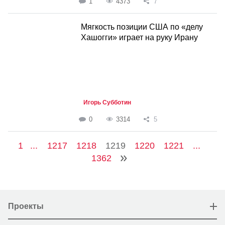
1
4373
7
Мягкость позиции США по «делу
Хашогги» играет на руку Ирану
Игорь Субботин
0
3314
5
1
...
1217
1218
1219
1220
1221
...
1362
Проекты