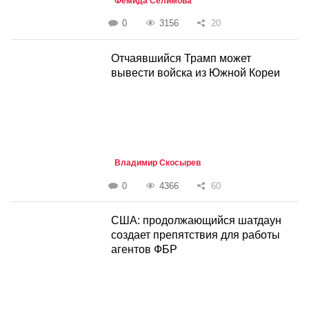
Фемида Селимова
0
3156
20
Отчаявшийся Трамп может
вывести войска из Южной Кореи
Владимир Скосырев
0
4366
60
США: продолжающийся шатдаун
создает препятствия для работы
агентов ФБР