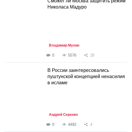
Сможет ли Москва защитить режим
Николаса Мадуро
Владимир Мухин
0
5576
28
В России заинтересовались
пуштунской концепцией ненасилия
в исламе
Андрей Серенко
0
4492
4